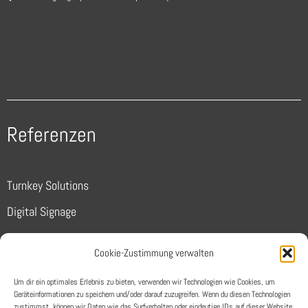
Referenzen
Turnkey Solutions
Digital Signage
Sports
Cookie-Zustimmung verwalten
Conferencing
Um dir ein optimales Erlebnis zu bieten, verwenden wir Technologien wie Cookies, um
Unternehmen
Geräteinformationen zu speichern und/oder darauf zuzugreifen. Wenn du diesen Technologien
zustimmst, können wir Daten wie das Surfverhalten oder eindeutige IDs auf dieser Website