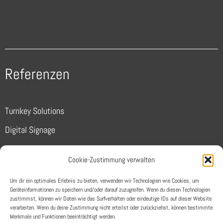
Referenzen
Turnkey Solutions
Digital Signage
Sports
Cookie-Zustimmung verwalten
Conferencing
Um dir ein optimales Erlebnis zu bieten, verwenden wir Technologien wie Cookies, um
Unternehmen
Geräteinformationen zu speichern und/oder darauf zuzugreifen. Wenn du diesen Technologien
zustimmst, können wir Daten wie das Surfverhalten oder eindeutige IDs auf dieser Website
verarbeiten. Wenn du deine Zustimmung nicht erteilst oder zurückziehst, können bestimmte
Merkmale und Funktionen beeinträchtigt werden.