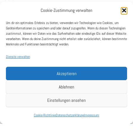
Cookie-Zustimmung verwalten
AKTUELLE STELLENAUSSCHREIBUNGEN:
Um dir ein optimales Erlebnis zu bieten, verwenden wir Technologien wie Cookies, um
Geräteinformationen zu speichern und/oder darauf zuzugreifen. Wenn du diesen Technologien
zustimmst, können wir Daten wie das Surfverhalten oder eindeutige IDs auf dieser Website
verarbeiten. Wenn du deine Zustimmung nicht erteilst oder zurückziehst, können bestimmte
Merkmale und Funktionen beeinträchtigt werden.
Dienste verwalten
Akzeptieren
Ablehnen
Einstellungen ansehen
BEREIT FÜR DEN NÄCHSTEN SCHRITT?
Cookie-Richtlinie
Datenschutzerklärung
Impressum
English
Dann bewirb dich jetzt und werde Teil unseres Teams!