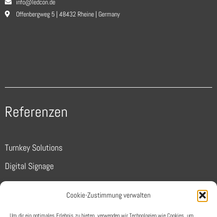
info@ledcon.de
Offenbergweg 5 | 48432 Rheine | Germany
Referenzen
Turnkey Solutions
Digital Signage
Sports
Cookie-Zustimmung verwalten
Conferencing
Um dir ein optimales Erlebnis zu bieten, verwenden wir Technologien wie Cookies, um