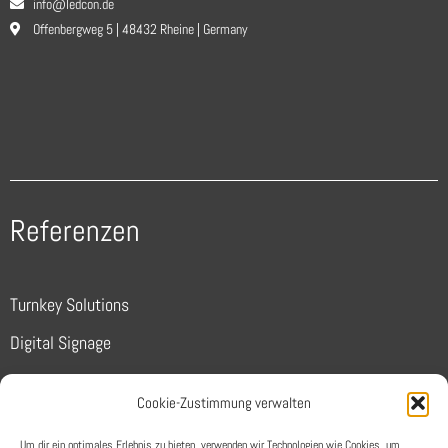
info@ledcon.de
Offenbergweg 5 | 48432 Rheine | Germany
Referenzen
Turnkey Solutions
Digital Signage
Sports
Cookie-Zustimmung verwalten
Conferencing
Um dir ein optimales Erlebnis zu bieten, verwenden wir Technologien wie Cookies, um