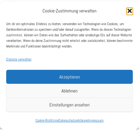
Cookie-Zustimmung verwalten
AKTUELLE STELLENAUSSCHREIBUNGEN:
Um dir ein optimales Erlebnis zu bieten, verwenden wir Technologien wie Cookies, um
Geräteinformationen zu speichern und/oder darauf zuzugreifen. Wenn du diesen Technologien
zustimmst, können wir Daten wie das Surfverhalten oder eindeutige IDs auf dieser Website
verarbeiten. Wenn du deine Zustimmung nicht erteilst oder zurückziehst, können bestimmte
Merkmale und Funktionen beeinträchtigt werden.
Dienste verwalten
Akzeptieren
Ablehnen
Einstellungen ansehen
BEREIT FÜR DEN NÄCHSTEN SCHRITT?
Cookie-Richtlinie
Datenschutzerklärung
Impressum
Deutsch
Dann bewirb dich jetzt und werde Teil unseres Teams!