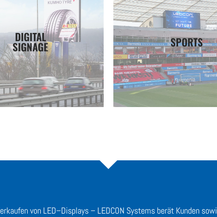
Unsere Projekte
Unsere Projekte
LEDCON bieten.
des Sportmarketings.
DIGITAL
SPORTS
 Digital Signage System vom
Technik, Support & mehr Mögl
SIGNAGE
en Sie die Möglichkeiten, die
Besser Bildqualität, hochwe
ist jetzt!
Perimeter Syste
Digitalisierung
Videowalls &
Verkaufen von LED–Displays – LEDCON Systems berät Kunden sowi