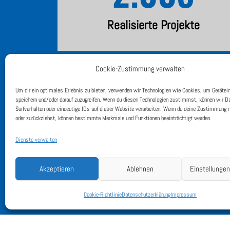
Realisierte Projekte
Cookie-Zustimmung verwalten
Um dir ein optimales Erlebnis zu bieten, verwenden wir Technologien wie Cookies, um Gerätei
speichern und/oder darauf zuzugreifen. Wenn du diesen Technologien zustimmst, können wir D
Surfverhalten oder eindeutige IDs auf dieser Website verarbeiten. Wenn du deine Zustimmung n
oder zurückziehst, können bestimmte Merkmale und Funktionen beeinträchtigt werden.
Dienste verwalten
Akzeptieren
Ablehnen
Einstellunge
Cookie-Richtlinie
Datenschutzerklärung
Impressum