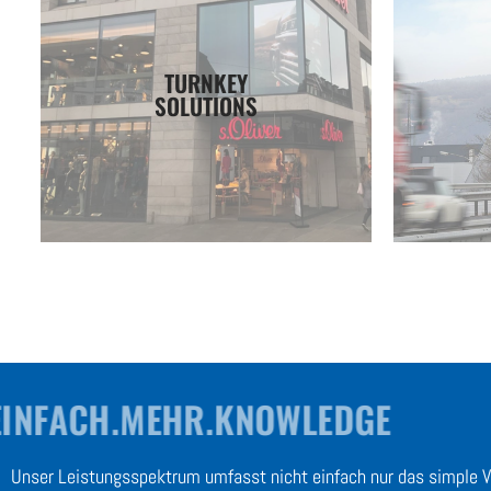
Unsere Projekte
Arbeit erledigen.
TURNKEY
und lassen Sie unsere Experten die
Ihnen
SOLUTIONS
bei LEDCON schlüsselfertige Anlagen
Entdeck
Sie wünschen, wir liefern. Erhalten Sie
Von A-Z
EINFACH.MEHR.KNOWLEDGE
Unser Leistungsspektrum umfasst nicht einfach nur das simple 