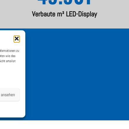
Verbaute m² LED-Display
nformationen zu
aten wie das
icht erteilst
n ansehen