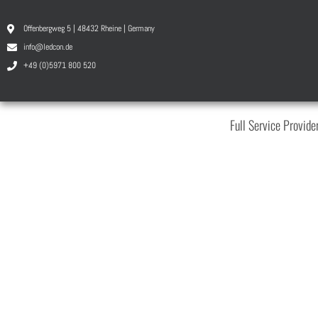
Offenbergweg 5 | 48432 Rheine | Germany
info@ledcon.de
+49 (0)5971 800 520
Full Service Provide