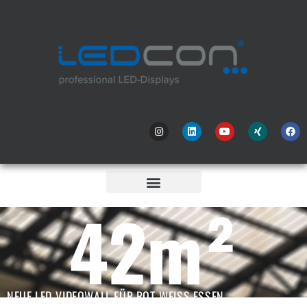
42
m²
NEUE LED-VIDEOWALL FÜR ROT-WEISS ESSEN