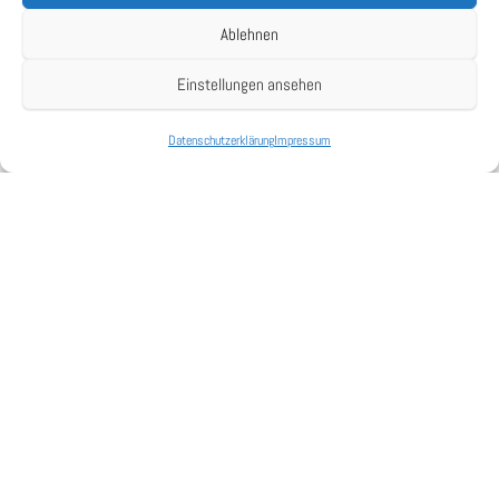
Insgesamt wurden neun LED-Cabinets aus der
Upix-L
Serie installiert, von denen
Ablehnen
jeweils drei eine geschlossene Einheit zur Anzeige des Wasserstandes bilden. Um
eine hohe Ausfallsicherheit zu gewährleisten, wird jede Displayseite des Turmes
Einstellungen ansehen
mit einem eigenen
NovaStar MBOX600
Controller angesteuert, welche mit
Echtzeitdaten aus dem Netzwerk der Hafenbehörde versorgt werden. Der gewählte
Datenschutzerklärung
Impressum
Deutsch
Pixelpitch von 6 mm sorgt hierbei für ein helles Bild und gestochen scharfe
Lesbarkeit.