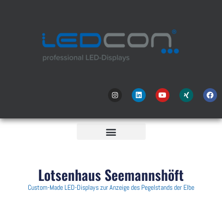
Lotsenhaus Seemannshöft
Custom-Made LED-Displays zur Anzeige des Pegelstands der Elbe