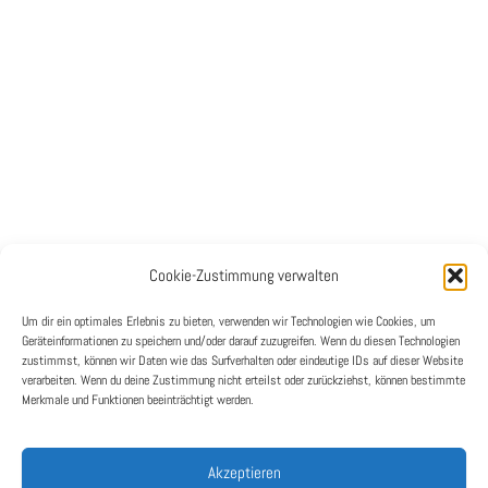
Cookie-Zustimmung verwalten
Um dir ein optimales Erlebnis zu bieten, verwenden wir Technologien wie Cookies, um
Geräteinformationen zu speichern und/oder darauf zuzugreifen. Wenn du diesen Technologien
zustimmst, können wir Daten wie das Surfverhalten oder eindeutige IDs auf dieser Website
verarbeiten. Wenn du deine Zustimmung nicht erteilst oder zurückziehst, können bestimmte
Merkmale und Funktionen beeinträchtigt werden.
Für diese Modernisierungsmaßnahme wurde
LEDCON System
s von der
Hamburg
Port Authority
beauftragt. Die besondere Herausforderung bei diesem Projekt
bestand darin, die LED-Displays als maßgeschneiderte Lösung in die bestehenden
Akzeptieren
Fenster des Lotsenhauses zu integrieren.